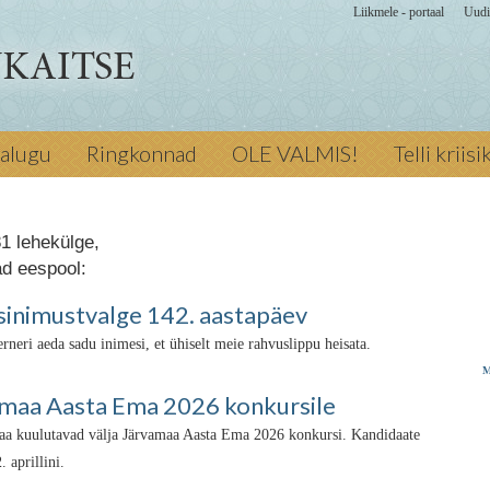
Liikmele - portaal
Uudi
jalugu
Ringkonnad
OLE VALMIS!
Telli kriis
1 lehekülge,
ad eespool:
– sinimustvalge 142. aastapäev
ri aeda sadu inimesi, et ühiselt meie rahvuslippu heisata.
M
maa Aasta Ema 2026 konkursile
aa kuulutavad välja Järvamaa Aasta Ema 2026 konkursi. Kandidaate
 aprillini.