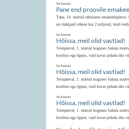
Tea Raidsalu
Pane end proovile emakeel
Täna, 14. märtsil tähistame emakeelepäeva. S
on rääkijaid vähem kui 2 miljonit, kuid endi
Tea Raidsalu
Hõissa, meil olid vastlad!
Teisipäeval, 1. märtsil kogunes Sakala male
koolitus ega õppus, vaid kavas pidada üks väik
Tea Raidsalu
Hõissa, meil olid vastlad!
Teisipäeval, 1. märtsil kogunes Sakala male
koolitus ega õppus, vaid kavas pidada üks väik
Tea Raidsalu
Hõissa, meil olid vastlad!
Teisipäeval, 1. märtsil kogunes Sakala male
koolitus ega õppus, vaid kavas pidada üks väik