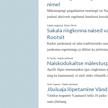
nimel
Mälestuspingi paigaldamise eesmärgil on Na
jooksul aktiivselt tegelenud õnneloosi korr
Sakala ringkond, Elerin Öövel
Sakala ringkonna naised val
Rootsit
Karksi jaoskonnal on juba traditsiooniks saa
jaoskonna tegemistega ja ühtlasi ka piirkonn
Ivi Korju, Saarde jaoskond
Naiskodukaitse mälestus
Aprilli lõpus meenutatakse igas ringkonnas n
ning ka kannatanud, et meil oleks võimalik 
Airin Laasma, Vändra jaoskond
Jõuluaja lõpetamine Vänd
Vändras koguneti 9.jaanuaril kella 16 paik
saata jõuluaeg.