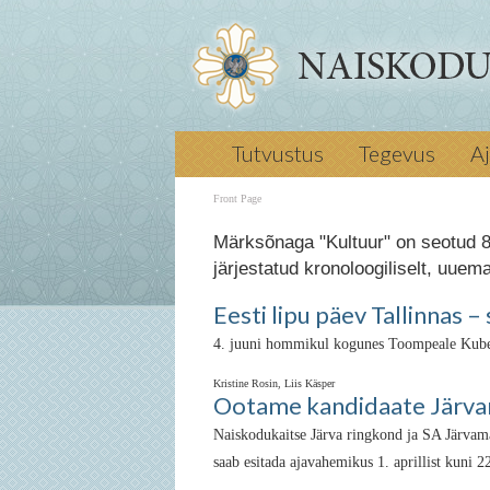
Tutvustus
Tegevus
A
Front Page
Märksõnaga "Kultuur" on seotud 8
järjestatud kronoloogiliselt, uuem
Eesti lipu päev Tallinnas 
4. juuni hommikul kogunes Toompeale Kuberne
Kristine Rosin, Liis Käsper
Ootame kandidaate Järva
Naiskodukaitse Järva ringkond ja SA Järvam
saab esitada ajavahemikus 1. aprillist kuni 22.