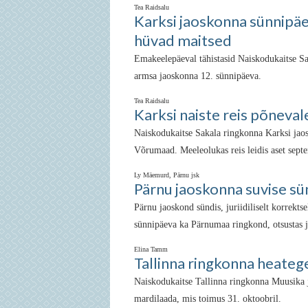
Tea Raidsalu
Karksi jaoskonna sünnipäe
hüvad maitsed
Emakeelepäeval tähistasid Naiskodukaitse S
armsa jaoskonna 12. sünnipäeva.
Tea Raidsalu
Karksi naiste reis põneva
Naiskodukaitse Sakala ringkonna Karksi jaosk
Võrumaad. Meeleolukas reis leidis aset septe
Ly Mäemurd, Pärnu jsk
Pärnu jaoskonna suvise sü
Pärnu jaoskond sündis, juriidiliselt korrektse
sünnipäeva ka Pärnumaa ringkond, otsustas j
Elina Tamm
Tallinna ringkonna heateg
Naiskodukaitse Tallinna ringkonna Muusika ja
mardilaada, mis toimus 31. oktoobril.