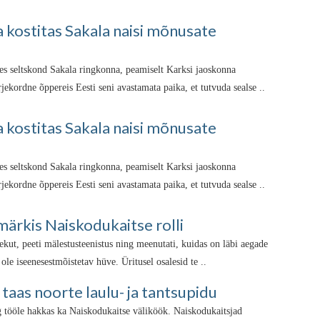
kostitas Sakala naisi mõnusate
es seltskond Sakala ringkonna, peamiselt Karksi jaoskonna
jekordne õppereis Eesti seni avastamata paika, et tutvuda sealse ..
kostitas Sakala naisi mõnusate
es seltskond Sakala ringkonna, peamiselt Karksi jaoskonna
jekordne õppereis Eesti seni avastamata paika, et tutvuda sealse ..
märkis Naiskodukaitse rolli
lekut, peeti mälestusteenistus ning meenutati, kuidas on läbi aegade
ole iseenesestmõistetav hüve. Üritusel osalesid te ..
taas noorte laulu- ja tantsupidu
g tööle hakkas ka Naiskodukaitse väliköök. Naiskodukaitsjad