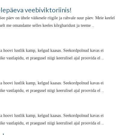
epäeva veebiviktoriinis!
ee päev on ühele väikesele riigile ja rahvale suur päev. Meie keelel
selt me omandame selles keeles kõrgharidust ja teeme ..
va hoovi lustlik kamp, kelgud kaasas. Seekordpolnud kavas ei
e vastlapidu, et praegusel niigi keerulisel ajal proovida el ..
va hoovi lustlik kamp, kelgud kaasas. Seekordpolnud kavas ei
e vastlapidu, et praegusel niigi keerulisel ajal proovida el ..
va hoovi lustlik kamp, kelgud kaasas. Seekordpolnud kavas ei
e vastlapidu, et praegusel niigi keerulisel ajal proovida el ..