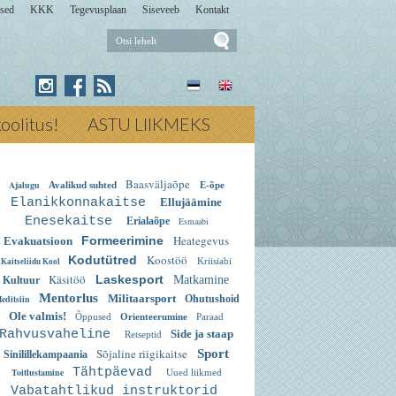
sed
KKK
Tegevusplaan
Siseveeb
Kontakt
Otsi
lehelt
Press for Otsi lehelt
ikoolitus!
ASTU LIIKMEKS
Baasväljaõpe
Ajalugu
Avalikud suhted
E-õpe
Elanikkonnakaitse
Ellujäämine
Enesekaitse
Erialaõpe
Esmaabi
Heategevus
Formeerimine
Evakuatsioon
Koostöö
Kodutütred
Kriisiabi
Kaitseliidu Kool
Käsitöö
Laskesport
Matkamine
Kultuur
Mentorlus
Militaarsport
editsiin
Ohutushoid
Ole valmis!
Õppused
Orienteerumine
Paraad
Rahvusvaheline
Side ja staap
Retseptid
Sõjaline riigikaitse
Sport
Sinilillekampaania
Tähtpäevad
Toitlustamine
Uued liikmed
Vabatahtlikud instruktorid