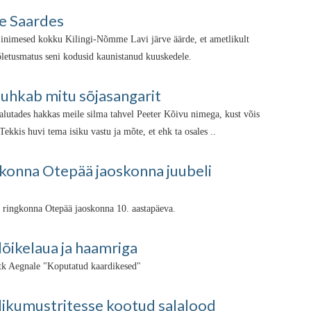
e Saardes
la inimesed kokku Kilingi-Nõmme Lavi järve äärde, et ametlikult
õletusmatus seni kodusid kaunistanud kuuskedele.
puhkab mitu sõjasangarit
jalutades hakkas meile silma tahvel Peeter Kõivu nimega, kust võis
Tekkis huvi tema isiku vastu ja mõte, et ehk ta osales ..
gkonna Otepää jaoskonna juubeli
a ringkonna Otepää jaoskonna 10. aastapäeva.
lõikelaua ja haamriga
atk Aegnale "Koputatud kaardikesed"
likumustritesse kootud salalood