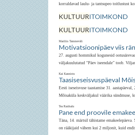
korraldavad laulu- ja tantsupeo toitlustust k
KULTUUR
ITOIMKOND
KULTUUR
ITOIMKOND
Mariliis Tammeväli
Motivatsioonipäev viis rä
27. augusti hommikul kogunesid ootusärevad 
väljakuulutatud “Päev iseendale” toob. Viljan
Kai Kannistu
Taasiseseisvuspäeval Mõi
Eesti iseseisvuse taastamise 31. aastapäeval, 
Mõisaküla keskväljakul väärika sündmuse, kus
Tea Raidsalu
Pane end proovile emakeel
Täna, 14. märtsil tähistame emakeelepäeva. S
on rääkijaid vähem kui 2 miljonit, kuid endi