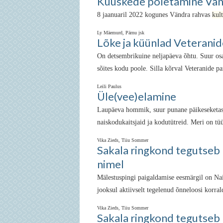
Kuuskede põletamine Vän
8 jaanuaril 2022 kogunes Vändra rahvas
kul
Ly Mäemurd, Pärnu jsk
Lõke ja küünlad Veteranid
On detsembrikuine neljapäeva õhtu. Suur osa
sõites kodu poole. Silla kõrval Veteranide pa
Leili Paulus
Üle(vee)elamine
Laupäeva hommik, suur punane päikeseketas 
naiskodukaitsjaid ja kodutütreid. Meri on tüü
Vika Zieds, Tiiu Sommer
Sakala ringkond tegutseb
nimel
Mälestuspingi paigaldamise eesmärgil on Na
jooksul aktiivselt tegelenud õnneloosi korr
Vika Zieds, Tiiu Sommer
Sakala ringkond tegutseb