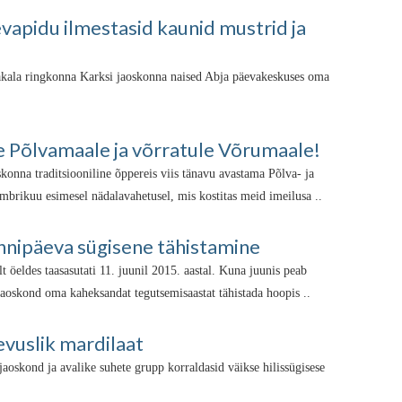
vapidu ilmestasid kaunid mustrid ja
akala ringkonna Karksi jaoskonna naised Abja päevakeskuses oma
le Põlvamaale ja võrratule Võrumaale!
onna traditsiooniline õppereis viis tänavu avastama Põlva- ja
mbrikuu esimesel nädalavahetusel, mis kostitas meid imeilusa ..
nnipäeva sügisene tähistamine
lt öeldes taasasutati 11. juunil 2015. aastal. Kuna juunis peab
aoskond oma kaheksandat tegutsemisaastat tähistada hoopis ..
evuslik mardilaat
oskond ja avalike suhete grupp korraldasid väikse hilissügisese