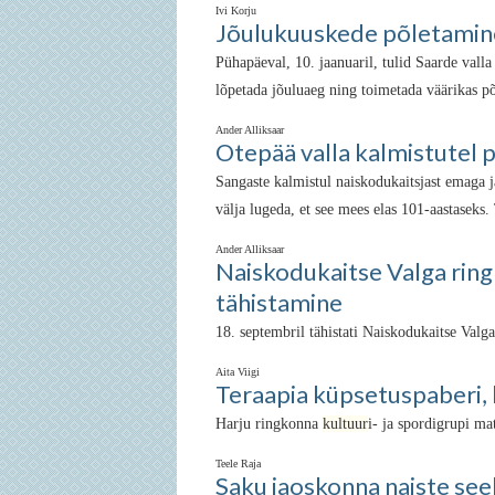
Ivi Korju
Jõulukuuskede põletamin
Pühapäeval, 10. jaanuaril, tulid Saarde val
lõpetada jõuluaeg ning toimetada väärikas p
Ander Alliksaar
Otepää valla kalmistutel 
Sangaste kalmistul naiskodukaitsjast emaga 
välja lugeda, et see mees elas 101-aastaseks. 
Ander Alliksaar
Naiskodukaitse Valga rin
tähistamine
18. septembril tähistati Naiskodukaitse Valg
Aita Viigi
Teraapia küpsetuspaberi, 
Harju ringkonna
kultuur
i- ja spordigrupi m
Teele Raja
Saku jaoskonna naiste see