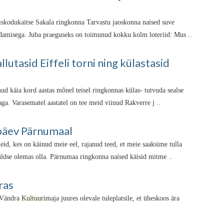
iskodukaitse Sakala ringkonna Tarvastu jaoskonna naised suve
aldamisega. Juba praeguseks on toimunud kokku kolm loteriid: Mus ..
lutasid Eiffeli torni ning külastasid
nud käia kord aastas mõnel teisel ringkonnas külas- tutvuda sealse
aga. Varasematel aastatel on tee meid viinud Rakverre j ..
päev Pärnumaal
eid, kes on käinud meie eel, rajanud teed, et meie saaksime tulla
üldse olemas olla. Pärnumaa ringkonna naised käisid mitme ..
ras
u Vändra
Kultuur
imaja juures olevale tuleplatsile, et üheskoos ära