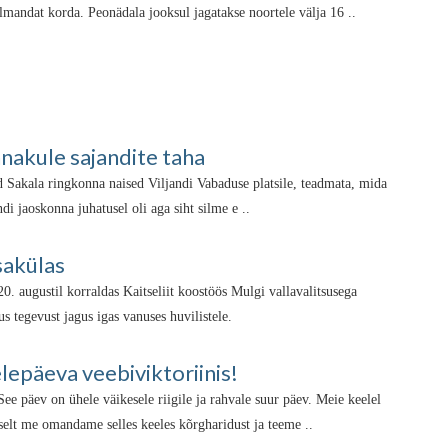
olmandat korda. Peonädala jooksul jagatakse noortele välja 16 ..
nnakule sajandite taha
Sakala ringkonna naised Viljandi Vabaduse platsile, teadmata, mida
di jaoskonna juhatusel oli aga siht silme e ..
sakülas
20. augustil korraldas Kaitseliit koostöös Mulgi vallavalitsusega
 tegevust jagus igas vanuses huvilistele.
epäeva veebiviktoriinis!
ee päev on ühele väikesele riigile ja rahvale suur päev. Meie keelel
selt me omandame selles keeles kõrgharidust ja teeme ..