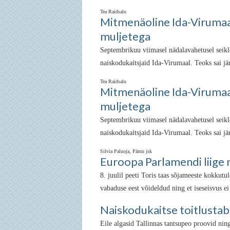
Tea Raidsalu
Mitmenäoline Ida-Virumaa 
muljetega
Septembrikuu viimasel nädalavahetusel seikl
naiskodukaitsjaid Ida-Virumaal. Teoks sai jär
Tea Raidsalu
Mitmenäoline Ida-Virumaa 
muljetega
Septembrikuu viimasel nädalavahetusel seikl
naiskodukaitsjaid Ida-Virumaal. Teoks sai jär
Silvia Paluoja, Pärnu jsk
Euroopa Parlamendi liige 
8. juulil peeti Toris taas sõjameeste kokkutu
vabaduse eest võideldud ning et iseseisvus ei 
Naiskodukaitse toitlustab 
Eile algasid Tallinnas tantsupeo proovid nin