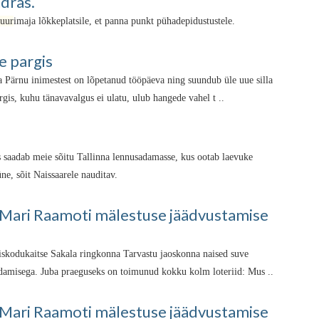
dras.
tuur
imaja lõkkeplatsile, et panna punkt pühadepidustustele.
e pargis
 Pärnu inimestest on lõpetanud tööpäeva ning suundub üle uue silla
rgis, kuhu tänavavalgus ei ulatu, ulub hangede vahel t ..
saadab meie sõitu Tallinna lennusadamasse, kus ootab laevuke
ne, sõit Naissaarele nauditav.
 Mari Raamoti mälestuse jäädvustamise
iskodukaitse Sakala ringkonna Tarvastu jaoskonna naised suve
aldamisega. Juba praeguseks on toimunud kokku kolm loteriid: Mus ..
 Mari Raamoti mälestuse jäädvustamise