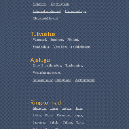
Mentorlus
,
Tegevusplaan
,
Eelmised sündmused
,
Ole valmis! äpp
,
Ole valmis! laagrid
Tutvustus
Väärtused
,
Struktuur
,
Põhikiri
,
Sümboolika
,
Võsu õppe- ja puhkekeskus
Ajalugu
Enne II maailmasõda
,
Taasloomine
,
Virtuaalne muuseum
,
Naiskodukaitse juhid ajaloos
,
Aastaraamatud
Ringkonnad
Alutaguse
,
Harju
,
Jõgeva
,
Järva
,
Lääne
,
Põlva
,
Pärnumaa
,
Rapla
,
Saaremaa
,
Sakala
,
Tallinn
,
Tartu
,