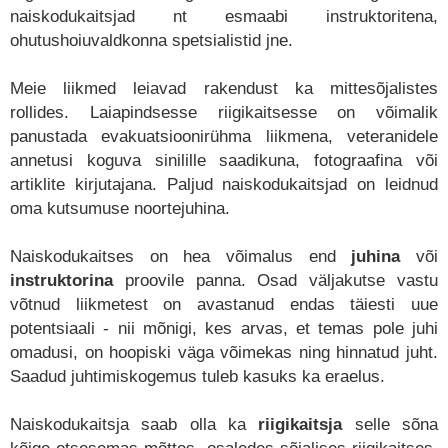
naiskodukaitsjad nt esmaabi instruktoritena,
ohutushoiuvaldkonna spetsialistid jne.
Meie liikmed leiavad rakendust ka mittesõjalistes
rollides. Laiapindsesse riigikaitsesse on võimalik
panustada evakuatsioonirühma liikmena, veteranidele
annetusi koguva sinilille saadikuna, fotograafina või
artiklite kirjutajana. Paljud naiskodukaitsjad on leidnud
oma kutsumuse noortejuhina.
Naiskodukaitses on hea võimalus end
juhina
või
instruktorina
proovile panna. Osad väljakutse vastu
võtnud liikmetest on avastanud endas täiesti uue
potentsiaali - nii mõnigi, kes arvas, et temas pole juhi
omadusi, on hoopiski väga võimekas ning hinnatud juht.
Saadud juhtimiskogemus tuleb kasuks ka eraelus.
Naiskodukaitsja saab olla ka
riigikaitsja
selle sõna