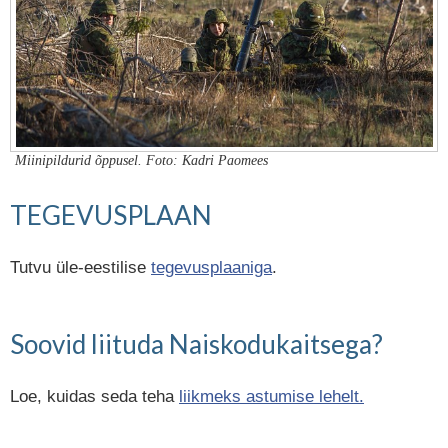
Miinipildurid õppusel. Foto: Kadri Paomees
TEGEVUSPLAAN
Tutvu üle-eestilise
tegevusplaaniga
.
Soovid liituda Naiskodukaitsega?
Loe, kuidas seda teha
liikmeks astumise lehelt.