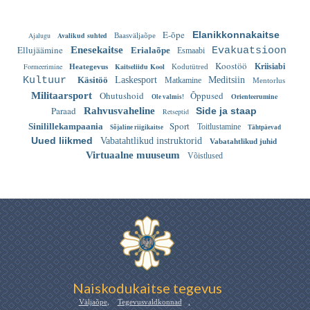
E-õpe
Elanikkonnakaitse
Ajalugu
Avalikud suhted
Baasväljaõpe
Ellujäämine
Enesekaitse
Erialaõpe
Evakuatsioon
Esmaabi
Koostöö
Formeerimine
Kaitseliidu Kool
Kriisiabi
Heategevus
Kodutütred
Kultuur
Käsitöö
Laskesport
Meditsiin
Matkamine
Mentorlus
Ohutushoid
Õppused
Militaarsport
Orienteerumine
Ole valmis!
Paraad
Rahvusvaheline
Side ja staap
Retseptid
Sport
Sinilillekampaania
Toitlustamine
Sõjaline riigikaitse
Tähtpäevad
Uued liikmed
Vabatahtlikud instruktorid
Vabatahtlikud juhid
Virtuaalne muuseum
Võistlused
Naiskodukaitse tegevus
Väljaõpe
,
Tegevusvaldkonnad
,