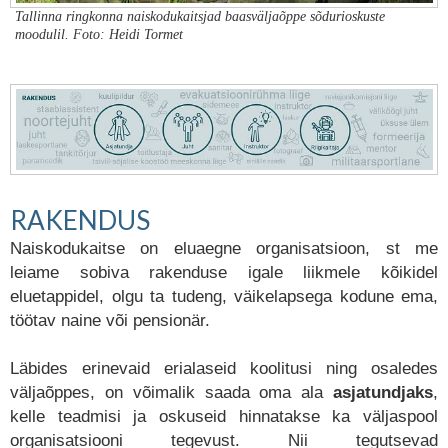
Tallinna ringkonna naiskodukaitsjad baasväljaõppe sõdurioskuste
moodulil. Foto: Heidi Tormet
RAKENDUS
Naiskodukaitse on eluaegne organisatsioon, st me
leiame sobiva rakenduse igale liikmele kõikidel
eluetappidel, olgu ta tudeng, väikelapsega kodune ema,
töötav naine või
pensionär
.
Läbides erinevaid erialaseid koolitusi ning osaledes
väljaõppes, on võimalik saada oma ala
asjatundjaks
,
kelle teadmisi ja oskuseid hinnatakse ka väljaspool
organisatsiooni tegevust. Nii tegutsevad