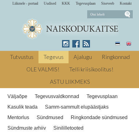
Liikmele - portaal
Uudised
KKK
Tegevusplaan
Siseveeb
Kontakt
Soovid liituda Naiskodukaitsega? Loe,
kuidas seda teha liikmeks astumise lehelt
Tutvustus
Tegevus
Ajalugu
Ringkonnad
Tegevus
OLE VALMIS!
Telli kriisikoolitus!
Tegevus
ASTU LIIKMEKS
Väljaõpe
Tegevusvaldkonnad
Tegevusplaan
Kasulik teada
Samm-sammult elupäästjaks
Mentorlus
Sündmused
Ringkondade sündmused
Sündmuste arhiiv
Sinililletooted