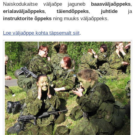
Naiskodukaitse väljaõpe jaguneb
baasväljaõppeks
,
erialaväljaõppeks
,
täiendõppeks
,
juhtide
ja
instruktorite
õppeks
ning muuks väljaõppeks.
Loe väljaõppe kohta täpsemalt siit
.