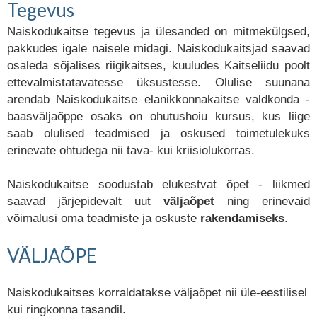
Tegevus
Naiskodukaitse tegevus ja ülesanded on mitmekülgsed,
pakkudes igale naisele midagi. Naiskodukaitsjad saavad
osaleda sõjalises riigikaitses, kuuludes Kaitseliidu poolt
ettevalmistatavatesse üksustesse. Olulise suunana
arendab Naiskodukaitse elanikkonnakaitse valdkonda -
baasväljaõppe osaks on ohutushoiu kursus, kus liige
saab olulised teadmised ja oskused toimetulekuks
erinevate ohtudega nii tava- kui kriisiolukorras.
Naiskodukaitse soodustab elukestvat õpet - liikmed
saavad järjepidevalt uut
väljaõpet
ning erinevaid
võimalusi oma teadmiste ja oskuste
rakendamiseks
.
VÄLJAÕPE
Naiskodukaitses korraldatakse väljaõpet nii üle-eestilisel
kui ringkonna tasandil.