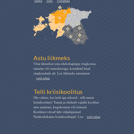
Valga
,
Viru
,
Võrumaa
Astu liikmeks
Võta ühendust oma elukohajärgse ringkonna
esinaise või instruktoriga, kontaktid leiad
ringkondade alt. Loe liikmeks astumisest
veel edasi
.
Telli kriisikoolitus
Ole valmis, kui loeb iga sekund - telli tasuta
kriisikoolitus! Tasuta ja eluliselt vajalik koolitus
sinu asutuses, kogukonnas või üritusel.
Koolitusi viivad läbi väljaõppinud
Naiskodukaitse kriisikoolitajad. Loe
veel edasi
.