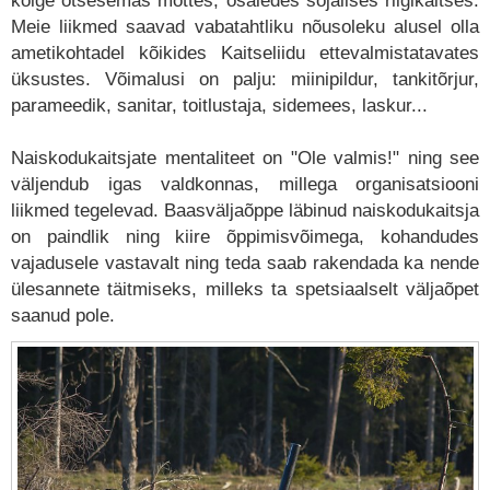
kõige otsesemas mõttes, osaledes sõjalises riigikaitses.
Meie liikmed saavad vabatahtliku nõusoleku alusel olla
ametikohtadel kõikides Kaitseliidu ettevalmistatavates
üksustes. Võimalusi on palju: miinipildur, tankitõrjur,
parameedik, sanitar, toitlustaja, sidemees, laskur...
Naiskodukaitsjate mentaliteet on "Ole valmis!" ning see
väljendub igas valdkonnas, millega organisatsiooni
liikmed tegelevad. Baasväljaõppe läbinud naiskodukaitsja
on paindlik ning kiire õppimisvõimega, kohandudes
vajadusele vastavalt ning teda saab rakendada ka nende
ülesannete täitmiseks, milleks ta spetsiaalselt väljaõpet
saanud pole.