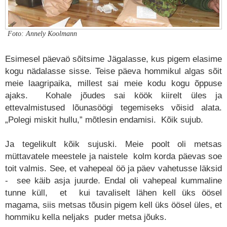
Foto: Annely Koolmann
Esimesel päevaö sõitsime Jägalasse, kus pigem elasime
kogu nädalasse sisse. Teise päeva hommikul algas sõit
meie laagripaika, millest sai meie kodu kogu õppuse
ajaks. Kohale jõudes sai köök kiirelt üles ja
ettevalmistused lõunasöögi tegemiseks võisid alata.
„Polegi miskit hullu,” mõtlesin endamisi. Kõik sujub.
Ja tegelikult kõik sujuski. Meie poolt oli metsas
müttavatele meestele ja naistele kolm korda päevas soe
toit valmis. See, et vahepeal öö ja päev vahetusse läksid
- see käib asja juurde. Endal oli vahepeal kummaline
tunne küll, et kui tavaliselt lähen kell üks öösel
magama, siis metsas tõusin pigem kell üks öösel üles, et
hommiku kella neljaks puder metsa jõuks.