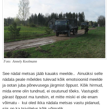
Foto: Annely Koolmann
See nädal metsas jääb kauaks meelde.. Ainuüksi selle
nädala peale mõeldes tulevad kõik emotsioonid meelde
ja ootan juba põnevusega järgmist õppust. Kõik hirmud,
mida enne olin tundnud, ei osutunud tõeks. Vastupidi:
pärast õppust ma tundsin, et mitte miski ei ole enam
võimatu - kui oled ikka nädala metsas vastu pidanud,
siis on ka tsiviilelus kõik võimalik.