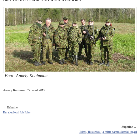
Foto: Annely Koolmann
Annely Koolmann 27. mail 2015
← Eelmine
Emadepäeval käsikäes
Järgmine →
Edasi, ikka edasi ja mitte sammukestki tagasi