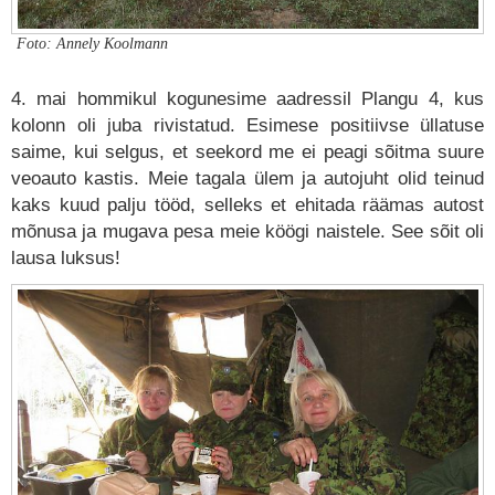
Foto: Annely Koolmann
4. mai hommikul kogunesime aadressil Plangu 4, kus
kolonn oli juba rivistatud. Esimese positiivse üllatuse
saime, kui selgus, et seekord me ei peagi sõitma suure
veoauto kastis. Meie tagala ülem ja autojuht olid teinud
kaks kuud palju tööd, selleks et ehitada räämas autost
mõnusa ja mugava pesa meie köögi naistele. See sõit oli
lausa luksus!