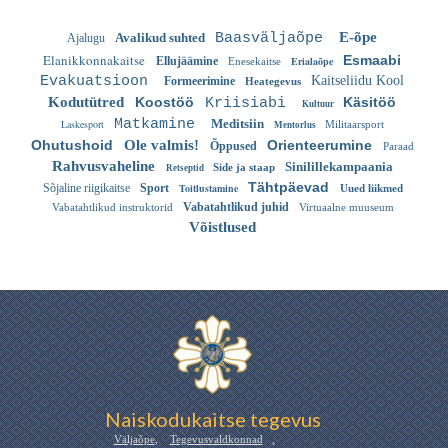
E-õpe
Avalikud suhted
Baasväljaõpe
Ajalugu
Elanikkonnakaitse
Esmaabi
Ellujäämine
Erialaõpe
Enesekaitse
Evakuatsioon
Kaitseliidu Kool
Formeerimine
Heategevus
Kodutütred
Koostöö
Käsitöö
Kriisiabi
Kultuur
Matkamine
Meditsiin
Laskesport
Militaarsport
Mentorlus
Ohutushoid
Ole valmis!
Orienteerumine
Õppused
Paraad
Rahvusvaheline
Sinilillekampaania
Side ja staap
Retseptid
Tähtpäevad
Sõjaline riigikaitse
Sport
Toitlustamine
Uued liikmed
Vabatahtlikud juhid
Vabatahtlikud instruktorid
Virtuaalne muuseum
Võistlused
Naiskodukaitse tegevus
Väljaõpe
,
Tegevusvaldkonnad
,