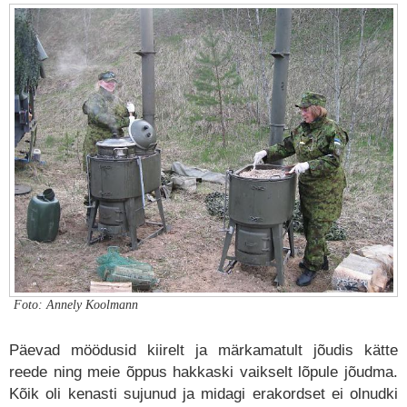
Foto: Annely Koolmann
Päevad möödusid kiirelt ja märkamatult jõudis kätte
reede ning meie õppus hakkaski vaikselt lõpule jõudma.
Kõik oli kenasti sujunud ja midagi erakordset ei olnudki