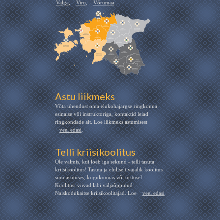
Valga
,
Viru
,
Võrumaa
Astu liikmeks
Võta ühendust oma elukohajärgse ringkonna
esinaise või instruktoriga, kontaktid leiad
ringkondade alt. Loe liikmeks astumisest
veel edasi
.
Telli kriisikoolitus
Ole valmis, kui loeb iga sekund - telli tasuta
kriisikoolitus! Tasuta ja eluliselt vajalik koolitus
sinu asutuses, kogukonnas või üritusel.
Koolitusi viivad läbi väljaõppinud
Naiskodukaitse kriisikoolitajad. Loe
veel edasi
.