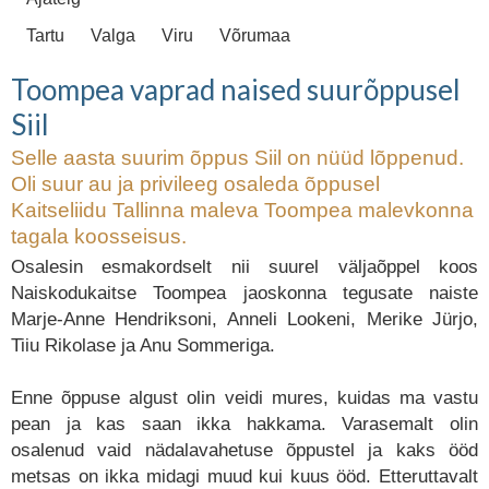
Tartu
Valga
Viru
Võrumaa
Toompea vaprad naised suurõppusel
Siil
Selle aasta suurim õppus Siil on nüüd lõppenud.
Oli suur au ja privileeg osaleda õppusel
Kaitseliidu Tallinna maleva Toompea malevkonna
tagala koosseisus.
Osalesin esmakordselt nii suurel väljaõppel koos
Naiskodukaitse Toompea jaoskonna tegusate naiste
Marje-Anne Hendriksoni, Anneli Lookeni, Merike Jürjo,
Tiiu Rikolase ja Anu Sommeriga.
Enne õppuse algust olin veidi mures, kuidas ma vastu
pean ja kas saan ikka hakkama. Varasemalt olin
osalenud vaid nädalavahetuse õppustel ja kaks ööd
metsas on ikka midagi muud kui kuus ööd. Etteruttavalt