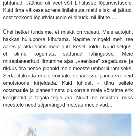
juhtunud. Jäänud oli veel sõit Lihulasse lõpurivistusele.
Kuid ilma väikese adrenaliinilaksuta meid siiski ei jäätud,
sest teekond lõpurivistusele ei olnudki nii lihtne …
Ühel hetkel tundsime, et miskit on valesti. Meie autojuht
hakkas hullupööra kihutama. Nägime mingeid mehi tee
ääres ja äkki sõitis meie auto keset põldu. Nüüd selgus,
et olime kogemata sattunud lahingusse. Meie
mitteplaneeritud ilmumine ajas „vaenlase” segadusse ja
rikkus ära nende plaanid meie meeste ümberpiiramiseks.
Seda olukorda ei ole võimalik sõnadesse panna või neid
emotsioone kirjeldada. Kuid lühidalt - tänu sellele
ootamatule ja planeerimata olukorrale meie võitsime ehk
köögitädid ja tagala tegid ära. Nüüd ma mõistan, miks
meestele need sõjamängud metsas meeldivad...