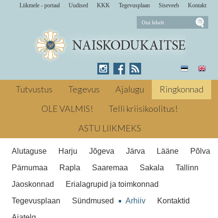
Liikmele - portaal
Uudised
KKK
Tegevusplaan
Siseveeb
Kontakt
Selle aasta suurim õppus Siil on nüüd
lõppenud. Oli suur au ja privileeg osaleda
Tutvustus
Tegevus
Ajalugu
Ringkonnad
õppusel Kaitseliidu Tallinna maleva
Toompea malevkonna tagala koosseisus.
OLE VALMIS!
Telli kriisikoolitus!
Toompea vaprad naised suurõppusel
mail 2015 ← Eelmine Emadepäeval
ASTU LIIKMEKS
käsikäes Järgmine → Edasi, ikka edasi ja
mitte sammukestki tagasi
Toompea
Alutaguse
Harju
Jõgeva
Järva
Lääne
Põlva
vaprad naised suurõppusel Siil
Pärnumaa
Rapla
Saaremaa
Sakala
Tallinn
Jaoskonnad
Erialagrupid ja toimkonnad
Tegevusplaan
Sündmused
Arhiiv
Kontaktid
Ajatelg