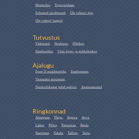
Mentorlus
,
Tegevusplaan
,
Eelmised sündmused
,
Ole valmis! äpp
,
Ole valmis! laagrid
Tutvustus
Väärtused
,
Struktuur
,
Põhikiri
,
Sümboolika
,
Võsu õppe- ja puhkekeskus
Ajalugu
Enne II maailmasõda
,
Taasloomine
,
Virtuaalne muuseum
,
Naiskodukaitse juhid ajaloos
,
Aastaraamatud
Ringkonnad
Alutaguse
,
Harju
,
Jõgeva
,
Järva
,
Lääne
,
Põlva
,
Pärnumaa
,
Rapla
,
Saaremaa
,
Sakala
,
Tallinn
,
Tartu
,