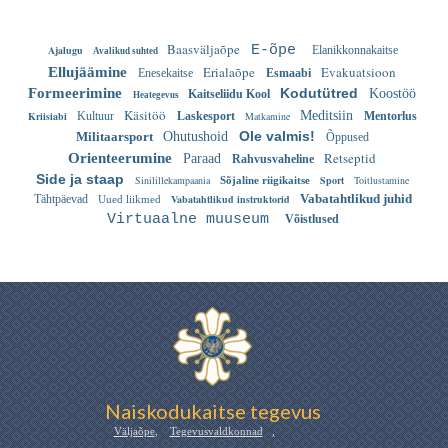
Baasväljaõpe
E-õpe
Ajalugu
Elanikkonnakaitse
Avalikud suhted
Erialaõpe
Evakuatsioon
Ellujäämine
Enesekaitse
Esmaabi
Formeerimine
Kodutütred
Koostöö
Kaitseliidu Kool
Heategevus
Käsitöö
Meditsiin
Kriisiabi
Kultuur
Laskesport
Matkamine
Mentorlus
Ole valmis!
Militaarsport
Ohutushoid
Õppused
Retseptid
Orienteerumine
Paraad
Rahvusvaheline
Side ja staap
Sinilillekampaania
Sport
Toitlustamine
Sõjaline riigikaitse
Vabatahtlikud juhid
Tähtpäevad
Vabatahtlikud instruktorid
Uued liikmed
Virtuaalne muuseum
Võistlused
Naiskodukaitse tegevus
Väljaõpe
,
Tegevusvaldkonnad
,