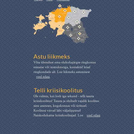
Astu liikmeks
Võta ühendust oma elukohajärgse ringkonna
esinaise või instruktoriga, kontaktid leiad
ringkondade alt. Loe liikmeks astumisest
veel edasi
.
Telli kriisikoolitus
Ole valmis, kui loeb iga sekund - telli tasuta
kriisikoolitus! Tasuta ja eluliselt vajalik koolitus
sinu asutuses, kogukonnas või üritusel.
Koolitusi viivad läbi väljaõppinud
Naiskodukaitse kriisikoolitajad. Loe
veel edasi
.