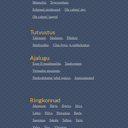
Mentorlus
,
Tegevusplaan
,
Eelmised sündmused
,
Ole valmis! äpp
,
Ole valmis! laagrid
Tutvustus
Väärtused
,
Struktuur
,
Põhikiri
,
Sümboolika
,
Võsu õppe- ja puhkekeskus
Ajalugu
Enne II maailmasõda
,
Taasloomine
,
Virtuaalne muuseum
,
Naiskodukaitse juhid ajaloos
,
Aastaraamatud
Ringkonnad
Alutaguse
,
Harju
,
Jõgeva
,
Järva
,
Lääne
,
Põlva
,
Pärnumaa
,
Rapla
,
Saaremaa
,
Sakala
,
Tallinn
,
Tartu
,
Valga
,
Viru
,
Võrumaa