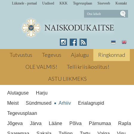
Liikmele - portaal
Uudised
KKK
Tegevusplaan
Siseveeb
Kontakt
24. 01. 2024 loodi Harju ringkonna
ajalootoimkond.
Tegime ajalugu
Tutvustus
Tegevus
Ajalugu
Ringkonnad
OLE VALMIS!
Telli kriisikoolitus!
Tegime ajalugu
ASTU LIIKMEKS
Alutaguse
Harju
Meist
Sündmused
Arhiiv
Erialagrupid
Tegevusplaan
Jõgeva
Järva
Lääne
Põlva
Pärnumaa
Rapla
Saaremaa
Sakala
Tallinn
Tartu
Valga
Viru