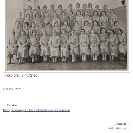
Foto arhiivimaterjal
8. märtsil 2024
← Eelmine
Revisjonikomisjon – kas lisakohustus või hea võimalus
Järgmine →
Kolm tilka verd...