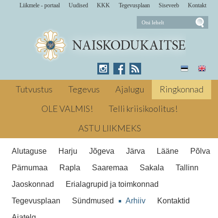
Liikmele - portaal
Uudised
KKK
Tegevusplaan
Siseveeb
Kontakt
Pühapäeval, 17. mail 2009 toimub meie
ringkonna esimene ja selle aasta AINUS
Tutvustus
Tegevus
Ajalugu
Ringkonnad
heategevuslik üritus. aprillil 2009
Heategevus Kriisiabi ← Eelmine Muljeid
OLE VALMIS!
Telli kriisikoolitus!
Naistelt naistele - osale
Naiskodukaitse keskkogult Järgmine →
ASTU LIIKMEKS
Naiskodukaitse mälestuspäev
Naistelt
naistele - osale heategevuses!
Alutaguse
Harju
Jõgeva
Järva
Lääne
Põlva
heategevus; tallinna naiste kriisikodu
Pärnumaa
Rapla
Saaremaa
Sakala
Tallinn
Jaoskonnad
Erialagrupid ja toimkonnad
Tegevusplaan
Sündmused
Arhiiv
Kontaktid
Ajatelg