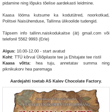
pidamine ning lõpuks tõelise aardekasti leidmine.
Kaasa lööma kutsume ka kodutütred, noorkotkad,
Politsei Naisühenduse, Tallinna ülikoolide tudengid.
Täpsem info tallinn.naiskodukaitse (ät) gmail.com või
telefonil 5562 9993 (Erle)
Algus:
10.00-12.00 - start avatud
Koht
: TTÜ kõrval Üliõpilaste tee ja Ehitajate tee ristil
Kaasa võtta:
hea tuju, annetatav summa ning
piknikukorv hea paremaga
Aardejahti toetab AS Kalev Chocolate Factory.