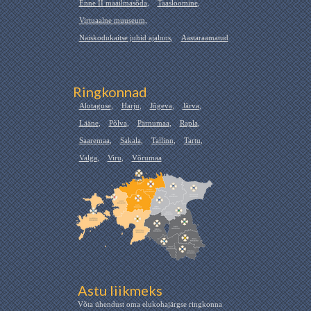
Enne II maailmasõda
,
Taasloomine
,
Virtuaalne muuseum
,
Naiskodukaitse juhid ajaloos
,
Aastaraamatud
Ringkonnad
Alutaguse
,
Harju
,
Jõgeva
,
Järva
,
Lääne
,
Põlva
,
Pärnumaa
,
Rapla
,
Saaremaa
,
Sakala
,
Tallinn
,
Tartu
,
Valga
,
Viru
,
Võrumaa
Astu liikmeks
Võta ühendust oma elukohajärgse ringkonna