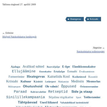
Tallinna ringkond 27. aprillil 2009
Heategevus
Kriisiabi
← Eelmine
Muljeid Naiskodukaitse keskkogult
Järgmine →
Naiskodukaitse mälestuspäev
Avalikud suhted
E-õpe
Elanikkonnakaitse
Ajalugu
Baasväljaõpe
Ellujäämine
Enesekaitse
Esmaabi
Erialaõpe
Evakuatsioon
Heategevus
Kaitseliidu Kool
Formeerimine
Kodutütred
Koostöö
Kriisiabi
Kultuur
Meditsiin
Mentorlus
Matkamine
Käsitöö
Laskesport
Ohutushoid
Õppused
Militaarsport
Ole valmis!
Orienteerumine
Side ja staap
Paraad
Retseptid
Rahvusvaheline
Sõjaline riigikaitse
Sinilillekampaania
Sport
Toitlustamine
Tähtpäevad
Uued liikmed
Vabatahtlikud instruktorid