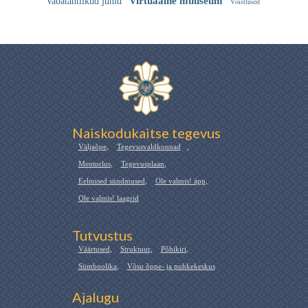
Virtuaalne muuseum
Vabatahtlikud juhid
Võistlused
Naiskodukaitse tegevus
Väljaõpe
,
Tegevusvaldkonnad
,
Mentorlus
,
Tegevusplaan
,
Eelmised sündmused
,
Ole valmis! äpp
,
Ole valmis! laagrid
Tutvustus
Väärtused
,
Struktuur
,
Põhikiri
,
Sümboolika
,
Võsu õppe- ja puhkekeskus
Ajalugu