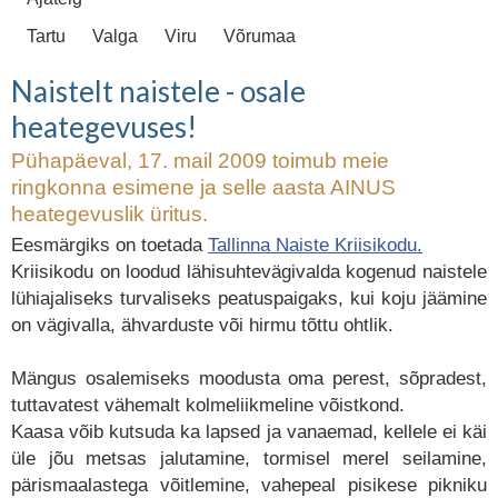
Tartu
Valga
Viru
Võrumaa
Naistelt naistele - osale
heategevuses!
Pühapäeval, 17. mail 2009 toimub meie
ringkonna esimene ja selle aasta AINUS
heategevuslik üritus.
Eesmärgiks on toetada
Tallinna Naiste Kriisikodu.
Kriisikodu on loodud lähisuhtevägivalda kogenud naistele
lühiajaliseks turvaliseks peatuspaigaks, kui koju jäämine
on vägivalla, ähvarduste või hirmu tõttu ohtlik.
Mängus osalemiseks moodusta oma perest, sõpradest,
tuttavatest vähemalt kolmeliikmeline võistkond.
Kaasa võib kutsuda ka lapsed ja vanaemad, kellele ei käi
üle jõu metsas jalutamine, tormisel merel seilamine,
pärismaalastega võitlemine, vahepeal pisikese pikniku