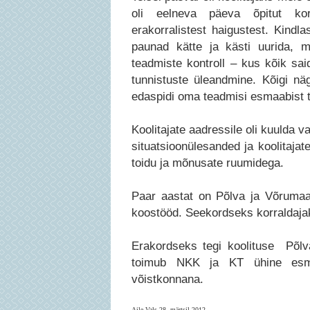
oli eelneva päeva õpitut kor
erakorralistest haigustest. Kindl
paunad kätte ja kästi uurida, m
teadmiste kontroll – kus kõik sa
tunnistuste üleandmine. Kõigi nä
edaspidi oma teadmisi esmaabist 
Koolitajate aadressile oli kuulda v
situatsioonülesanded ja koolitajat
toidu ja mõnusate ruumidega.
Paar aastat on Põlva ja Võrumaa
koostööd. Seekordseks korraldajak
Erakordseks tegi koolituse Põlva
toimub NKK ja KT ühine esmaab
võistkonnana.
Aile Vals 28. märtsil 2012