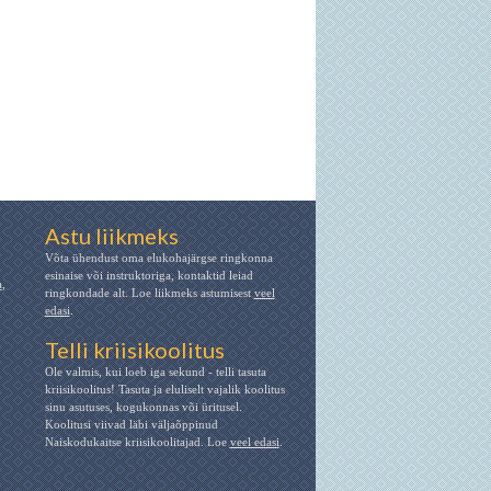
Astu liikmeks
Võta ühendust oma elukohajärgse ringkonna
esinaise või instruktoriga, kontaktid leiad
a
,
ringkondade alt. Loe liikmeks astumisest
veel
edasi
.
Telli kriisikoolitus
Ole valmis, kui loeb iga sekund - telli tasuta
kriisikoolitus! Tasuta ja eluliselt vajalik koolitus
sinu asutuses, kogukonnas või üritusel.
Koolitusi viivad läbi väljaõppinud
Naiskodukaitse kriisikoolitajad. Loe
veel edasi
.