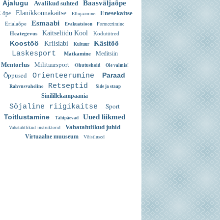
Ajalugu
Baasväljaõpe
Avalikud suhted
Elanikkonnakaitse
Enesekaitse
-õpe
Ellujäämine
Esmaabi
Formeerimine
Erialaõpe
Evakuatsioon
Kaitseliidu Kool
Heategevus
Kodutütred
Koostöö
Käsitöö
Kriisiabi
Kultuur
Laskesport
Meditsiin
Matkamine
Militaarsport
Mentorlus
Ohutushoid
Ole valmis!
Õppused
Paraad
Orienteerumine
Retseptid
Rahvusvaheline
Side ja staap
Sinilillekampaania
Sport
Sõjaline riigikaitse
Toitlustamine
Uued liikmed
Tähtpäevad
Vabatahtlikud juhid
Vabatahtlikud instruktorid
Virtuaalne muuseum
Võistlused