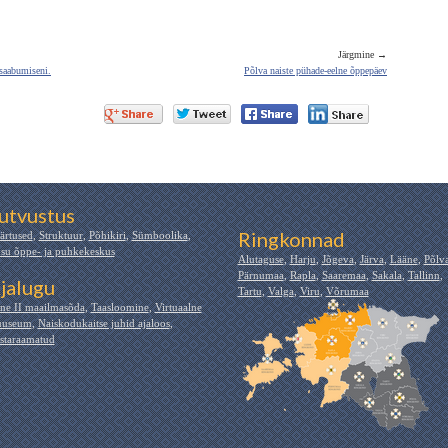
Järgmine →
 saabumiseni.
Põlva naiste pühade-eelne õppepäev
utvustus
Ringkonnad
ärtused
,
Struktuur
,
Põhikiri
,
Sümboolika
,
su õppe- ja puhkekeskus
Alutaguse
,
Harju
,
Jõgeva
,
Järva
,
Lääne
,
Põlv
Pärnumaa
,
Rapla
,
Saaremaa
,
Sakala
,
Tallinn
,
jalugu
Tartu
,
Valga
,
Viru
,
Võrumaa
ne II maailmasõda
,
Taasloomine
,
Virtuaalne
useum
,
Naiskodukaitse juhid ajaloos
,
staraamatud