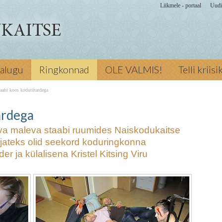
Liikmele - portaal
Uudi
eva staabi
jalugu
Ringkonnad
OLE VALMIS!
Telli kriis
bi moodul.
onna
Esmaabi
abi koos kodutütardega
ülalisena Kristel
 Põlva naiste
ardega
s kodutütardega
õlva maleva staabi ruumides Naiskodukaitse
jateks olid seekord koduringkonna
r ja külalisena Kristel Kitsing Viru