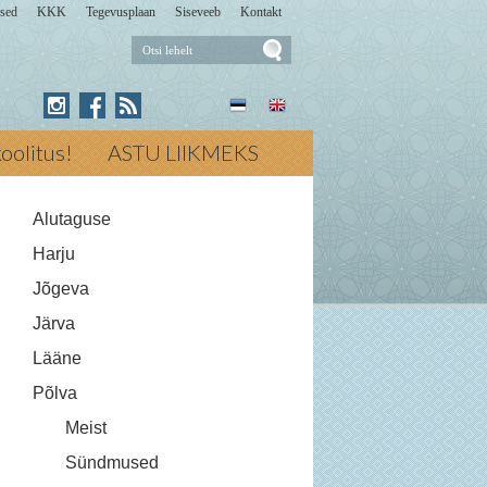
sed
KKK
Tegevusplaan
Siseveeb
Kontakt
Otsi
lehelt
Press for Otsi lehelt
ikoolitus!
ASTU LIIKMEKS
Alutaguse
Harju
Jõgeva
Järva
Lääne
Põlva
Meist
Sündmused