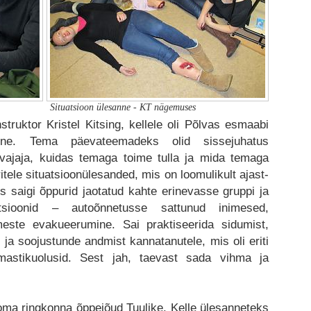
Situatsioon ülesanne - KT nägemuses
struktor Kristel Kitsing, kellele oli Põlvas esmaabi
dne. Tema päevateemadeks olid sissejuhatus
vajaja, kuidas temaga toime tulla ja mida temaga
itele situatsioonülesanded, mis on loomulikult ajast-
 saigi õppurid jaotatud kahte erinevasse gruppi ja
sioonid – autoõnnetusse sattunud inimesed,
imeste evakueerumine. Sai praktiseerida sidumist,
t ja soojustunde andmist kannatanutele, mis oli eriti
lmastikuolusid. Sest jah, taevast sada vihma ja
 oma ringkonna õppejõud Tuulike. Kelle ülesanneteks