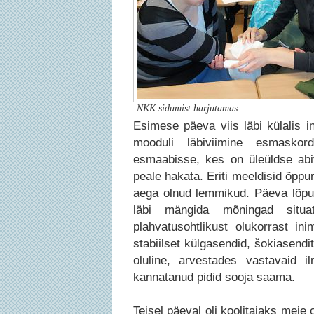
NKK sidumist harjutamas
Esimese päeva viis läbi külalis in
mooduli läbiviimine esmaskor
esmaabisse, kes on üleüldse abi
peale hakata. Eriti meeldisid õppur
aega olnud lemmikud. Päeva lõpus
läbi mängida mõningad situat
plahvatusohtlikust olukorrast in
stabiilset külgasendid, šokiasendi
oluline, arvestades vastavaid i
kannatanud pidid sooja saama.
Teisel päeval oli koolitajaks meie