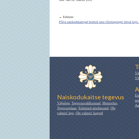
← Eelmine
Põlva naiskodukaitsjad hoidsid oma võistluspinget üleval koju
T
Vä
Võ
A
Naiskodukaitse tegevus
En
mu
Väljaõpe
,
Tegevusvaldkonnad
,
Mentorlus
,
Aa
Tegevusplaan
,
Eelmised sündmused
,
Ole
valmis! äpp
,
Ole valmis! laagrid