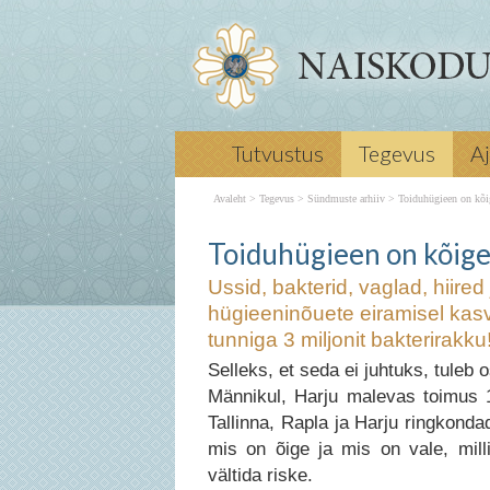
Ussid, bakterid, vaglad, hiired ja mu
Tutvustus
Tegevus
A
teadsite, et õigete hügieeninõuete ei
toiduaines olevas 100 bakterirakust 5
Avaleht
>
Tegevus
>
Sündmuste arhiiv
>
Toiduhügieen on kõi
miljonit bakterirakku!? 2013 Erialaõp
Toiduhügieen on kõige alus!
← Eelmine Lõppes Naiskodukaitse k
Toiduhügieen on kõige
kursus Järgmine → 100 päeva aasta
Ussid, bakterid, vaglad, hiire
Naiskodukaitsele!
Toiduhügieen on kõ
hügieeninõuete eiramisel kasv
tunniga 3 miljonit bakterirakku
Selleks, et seda ei juhtuks, tuleb 
Männikul, Harju malevas toimus 19
Tallinna, Rapla ja Harju ringkonda
mis on õige ja mis on vale, mill
vältida riske.