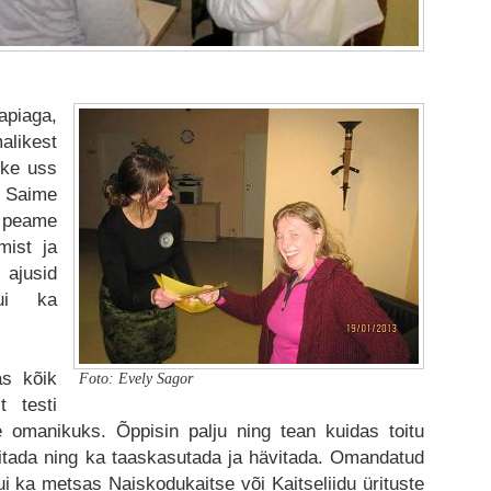
piaga,
alikest
ike uss
. Saime
e peame
mist ja
ajusid
kui ka
as kõik
Foto: Evely Sagor
t testi
 omanikuks. Õppisin palju ning tean kuidas toitu
ilitada ning ka taaskasutada ja hävitada. Omandatud
i ka metsas Naiskodukaitse või Kaitseliidu ürituste