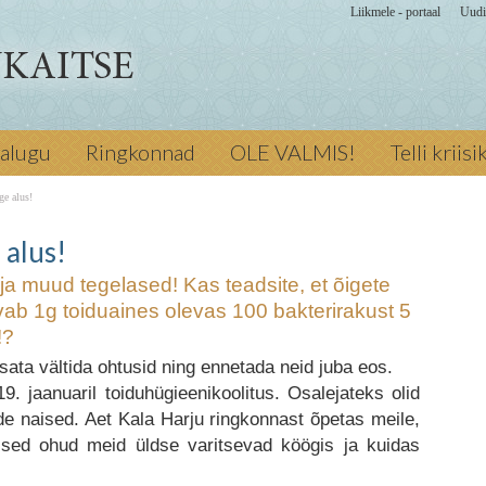
Liikmele - portaal
Uudi
ud tegelased! Kas
jalugu
Ringkonnad
OLE VALMIS!
Telli kriis
ramisel kasvab 1g
 tunniga 3
ge alus!
e Toitlustamine
õige esimene e-
 alus!
s
d ja muud tegelased! Kas teadsite, et õigete
ige alus!
ab 1g toiduaines olevas 100 bakterirakust 5
!?
osata vältida ohtusid ning ennetada neid juba eos.
. jaanuaril toiduhügieenikoolitus. Osalejateks olid
de naised. Aet Kala Harju ringkonnast õpetas meile,
ised ohud meid üldse varitsevad köögis ja kuidas