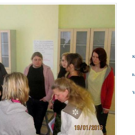
K
R
V