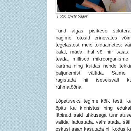
Foto: Evely Sagor
Tund algas pisikese šokiteraa
nägime fotosid erinevates võim
tegelastest meie toiduainetes: vä
kalal, mäda lihal või hiir saias
teada, millised mikroorganism
kartma ning kuidas nende tekki
paljunemist vältida. Saime 
ragistada nii iseseisvalt 
rühmatööna.
Lõpetuseks tegime kõik testi, k
õpitu ka kinnistus ning edukal
läbinud said uhkusega tunnistuse
valida, ladustada, valmistada, sä
oskusi saan kasutada nii kodus ku