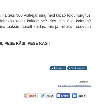
s näiteks 300 võitlejat ning neid tabab toidumürgitus
lohakas toidu käitlemine? Kes siis riiki kaitseb?
ina teaksid täpselt kuidas, mis ja milleks - soovitan
I, PESE KÄSI, PESE KÄSI!
Erialaõpe
Toitlustamine
Järgmine →
100 päeva aastas Naiskodukaitsele!