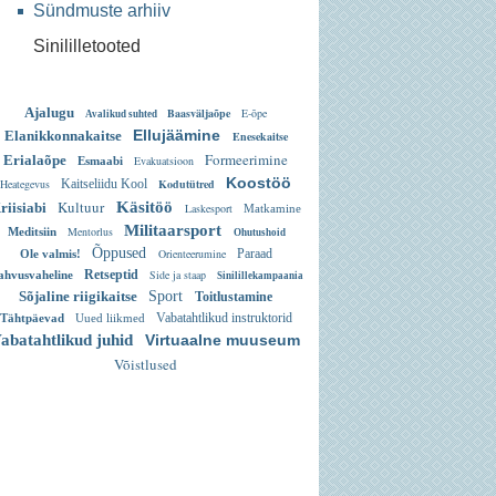
Sündmuste arhiiv
Sinililletooted
Ajalugu
Baasväljaõpe
E-õpe
Avalikud suhted
Ellujäämine
Elanikkonnakaitse
Enesekaitse
Formeerimine
Erialaõpe
Evakuatsioon
Esmaabi
Koostöö
Heategevus
Kaitseliidu Kool
Kodutütred
Kultuur
Käsitöö
riisiabi
Laskesport
Matkamine
Militaarsport
Mentorlus
Meditsiin
Ohutushoid
Õppused
Orienteerumine
Paraad
Ole valmis!
Retseptid
Side ja staap
ahvusvaheline
Sinilillekampaania
Sõjaline riigikaitse
Sport
Toitlustamine
Vabatahtlikud instruktorid
Tähtpäevad
Uued liikmed
abatahtlikud juhid
Virtuaalne muuseum
Võistlused