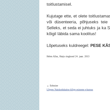
toitlustamisel.
Kujutage ette, et olete toitlustama
või düsenteeria, põhjuseks teie 
Selleks, et seda ei juhtuks ja ka S
kõigil läbida sama koolitus!
Lõpetuseks kuldreegel:
PESE KÄS
Helen Allas, Harju ringkond 24. jaan. 2013
← Eelmine
Lõppes Naiskodukaitse kõige esimene e-kursus