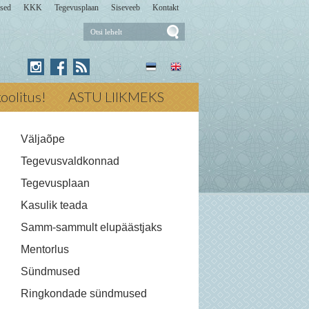
sed
KKK
Tegevusplaan
Siseveeb
Kontakt
Otsi
lehelt
Press for Otsi lehelt
ikoolitus!
ASTU LIIKMEKS
Väljaõpe
Tegevusvaldkonnad
Tegevusplaan
Kasulik teada
Samm-sammult elupäästjaks
Mentorlus
Sündmused
Ringkondade sündmused