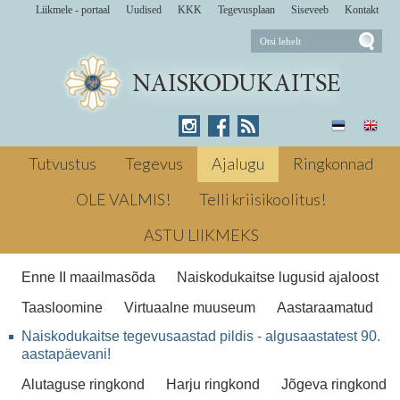
Liikmele - portaal
Uudised
KKK
Tegevusplaan
Siseveeb
Kontakt
Rapla ringkond
Tutvustus
Tegevus
Ajalugu
Ringkonnad
OLE VALMIS!
Telli kriisikoolitus!
Rapla ringkond
ASTU LIIKMEKS
Enne II maailmasõda
Naiskodukaitse lugusid ajaloost
Taasloomine
Virtuaalne muuseum
Aastaraamatud
Naiskodukaitse tegevusaastad pildis - algusaastatest 90.
aastapäevani!
Alutaguse ringkond
Harju ringkond
Jõgeva ringkond