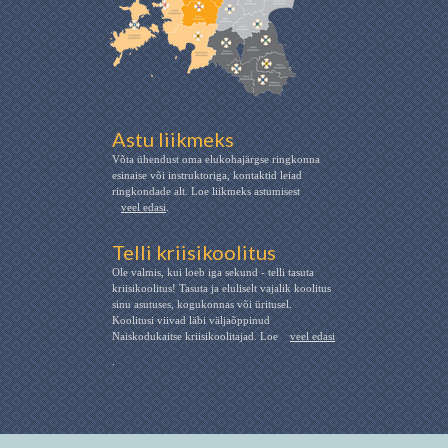
Astu liikmeks
Võta ühendust oma elukohajärgse ringkonna
esinaise või instruktoriga, kontaktid leiad
ringkondade alt. Loe liikmeks astumisest
veel edasi
.
Telli kriisikoolitus
Ole valmis, kui loeb iga sekund - telli tasuta
kriisikoolitus! Tasuta ja eluliselt vajalik koolitus
sinu asutuses, kogukonnas või üritusel.
Koolitusi viivad läbi väljaõppinud
Naiskodukaitse kriisikoolitajad. Loe
veel edasi
.