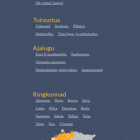
Ole valmis! laagrid
Tutvustus
Väärtused
,
Struktuur
,
Põhikiri
,
Sümboolika
,
Võsu õppe- ja puhkekeskus
Ajalugu
Enne II maailmasõda
,
Taasloomine
,
Virtuaalne muuseum
,
Naiskodukaitse juhid ajaloos
,
Aastaraamatud
Ringkonnad
Alutaguse
,
Harju
,
Jõgeva
,
Järva
,
Lääne
,
Põlva
,
Pärnumaa
,
Rapla
,
Saaremaa
,
Sakala
,
Tallinn
,
Tartu
,
Valga
,
Viru
,
Võrumaa