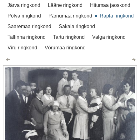
Järva ringkond
Lääne ringkond
Hiiumaa jaoskond
Põlva ringkond
Pärnumaa ringkond
Rapla ringkond
Saaremaa ringkond
Sakala ringkond
Tallinna ringkond
Tartu ringkond
Valga ringkond
Viru ringkond
Võrumaa ringkond