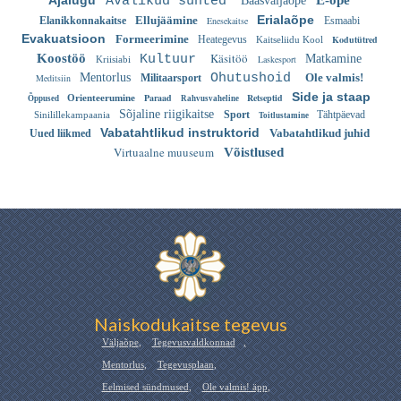
Ajalugu
E-õpe
Avalikud suhted
Baasväljaõpe
Erialaõpe
Ellujäämine
Elanikkonnakaitse
Enesekaitse
Esmaabi
Evakuatsioon
Formeerimine
Heategevus
Kodutütred
Kaitseliidu Kool
Käsitöö
Koostöö
Kultuur
Matkamine
Laskesport
Kriisiabi
Mentorlus
Ohutushoid
Ole valmis!
Meditsiin
Militaarsport
Side ja staap
Paraad
Retseptid
Orienteerumine
Õppused
Rahvusvaheline
Sõjaline riigikaitse
Sport
Tähtpäevad
Sinilillekampaania
Toitlustamine
Vabatahtlikud instruktorid
Vabatahtlikud juhid
Uued liikmed
Virtuaalne muuseum
Võistlused
Naiskodukaitse tegevus
Väljaõpe
,
Tegevusvaldkonnad
,
Mentorlus
,
Tegevusplaan
,
Eelmised sündmused
,
Ole valmis! äpp
,