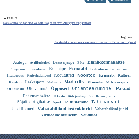
← Eelmine
Naiskodukaitse parimad välitoitlustajad tulevad Alutaguse ringkonnast
Järgmine →
Naiskodukaitse esmaabi erialavõistluse võitis Pärnumaa ringkond
Ajalugu
Elanikkonnakaitse
Baasväljaõpe
E-õpe
Avalikud suhted
Esmaabi
Erialaõpe
Enesekaitse
Formeerimine
Ellujäämine
Evakuatsioon
Koostöö
Kodutütred
Kriisiabi
Kaitseliidu Kool
Kultuur
Heategevus
Käsitöö
Meditsiin
Laskesport
Militaarsport
Matkamine
Mentorlus
Õppused
Paraad
Ole valmis!
Orienteerumine
Ohutushoid
Rahvusvaheline
Side ja staap
Sinilillekampaania
Retseptid
Sõjaline riigikaitse
Toitlustamine
Tähtpäevad
Sport
Vabatahtlikud instruktorid
Uued liikmed
Vabatahtlikud juhid
Virtuaalne muuseum
Võistlused