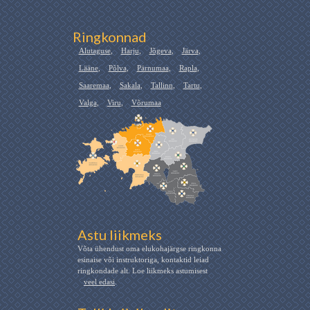
Ringkonnad
Alutaguse
,
Harju
,
Jõgeva
,
Järva
,
Lääne
,
Põlva
,
Pärnumaa
,
Rapla
,
Saaremaa
,
Sakala
,
Tallinn
,
Tartu
,
Valga
,
Viru
,
Võrumaa
Astu liikmeks
Võta ühendust oma elukohajärgse ringkonna
esinaise või instruktoriga, kontaktid leiad
ringkondade alt. Loe liikmeks astumisest
veel edasi
.