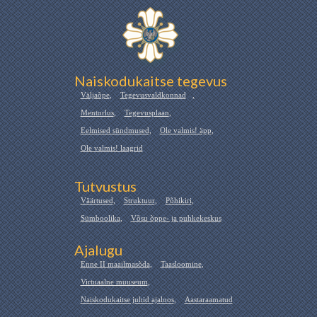
Naiskodukaitse tegevus
Väljaõpe
,
Tegevusvaldkonnad
,
Mentorlus
,
Tegevusplaan
,
Eelmised sündmused
,
Ole valmis! äpp
,
Ole valmis! laagrid
Tutvustus
Väärtused
,
Struktuur
,
Põhikiri
,
Sümboolika
,
Võsu õppe- ja puhkekeskus
Ajalugu
Enne II maailmasõda
,
Taasloomine
,
Virtuaalne muuseum
,
Naiskodukaitse juhid ajaloos
,
Aastaraamatud