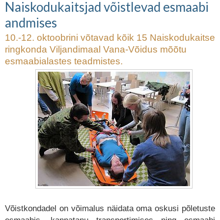
Naiskodukaitsjad võistlevad esmaabi
andmises
10.-12. oktoobrini võtavad kõik 15 Naiskodukaitse
ringkonda Viljandimaal Vana-Võidus mõõtu
esmaabialastes teadmistes.
Võistkondadel on võimalus näidata oma oskusi põletuste