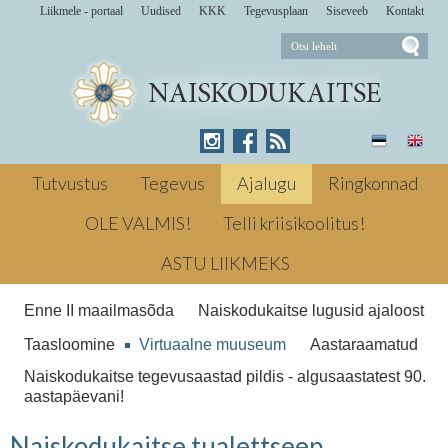
Liikmele - portaal
Uudised
KKK
Tegevusplaan
Siseveeb
Kontakt
Valmistanud E. T. K. Naiskodukaitse
tellimusel alates 1938. aastast. Ajalugu
Tutvustus
Tegevus
Ajalugu
Ringkonnad
Virtuaalne muuseum Järgmine →
Naiskodukaitse serviis
Naiskodukaitse
OLE VALMIS!
Telli kriisikoolitus!
Naiskodukaitse tualettseep
tualettseep
ASTU LIIKMEKS
Enne II maailmasõda
Naiskodukaitse lugusid ajaloost
Taasloomine
Virtuaalne muuseum
Aastaraamatud
Naiskodukaitse tegevusaastad pildis - algusaastatest 90.
aastapäevani!
Naiskodukaitse tualettseep