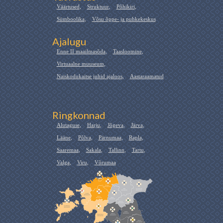
Väärtused
,
Struktuur
,
Põhikiri
,
Sümboolika
,
Võsu õppe- ja puhkekeskus
Ajalugu
Enne II maailmasõda
,
Taasloomine
,
Virtuaalne muuseum
,
Naiskodukaitse juhid ajaloos
,
Aastaraamatud
Ringkonnad
Alutaguse
,
Harju
,
Jõgeva
,
Järva
,
Lääne
,
Põlva
,
Pärnumaa
,
Rapla
,
Saaremaa
,
Sakala
,
Tallinn
,
Tartu
,
Valga
,
Viru
,
Võrumaa