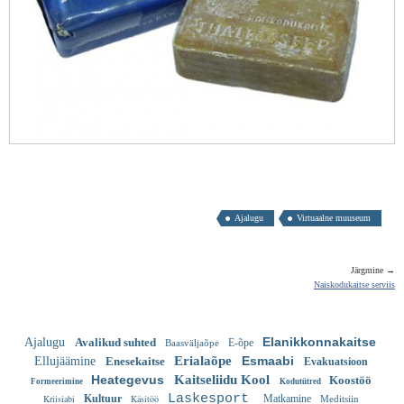
Ajalugu
Virtuaalne muuseum
Järgmine →
Naiskodukaitse serviis
Elanikkonnakaitse
Ajalugu
Avalikud suhted
E-õpe
Baasväljaõpe
Erialaõpe
Esmaabi
Ellujäämine
Enesekaitse
Evakuatsioon
Heategevus
Kaitseliidu Kool
Koostöö
Formeerimine
Kodutütred
Laskesport
Kriisiabi
Kultuur
Käsitöö
Matkamine
Meditsiin