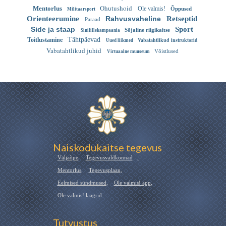
Ohutushoid
Mentorlus
Ole valmis!
Õppused
Militaarsport
Orienteerumine
Rahvusvaheline
Retseptid
Paraad
Side ja staap
Sport
Sõjaline riigikaitse
Sinilillekampaania
Tähtpäevad
Toitlustamine
Vabatahtlikud instruktorid
Uued liikmed
Vabatahtlikud juhid
Võistlused
Virtuaalne muuseum
Naiskodukaitse tegevus
Väljaõpe
,
Tegevusvaldkonnad
,
Mentorlus
,
Tegevusplaan
,
Eelmised sündmused
,
Ole valmis! äpp
,
Ole valmis! laagrid
Tutvustus