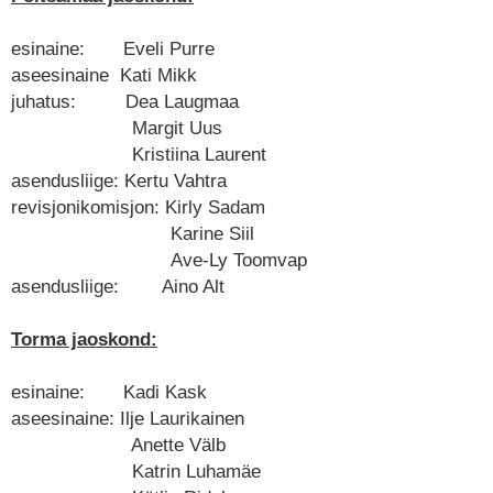
esinaine: Eveli Purre
aseesinaine Kati Mikk
juhatus: Dea Laugmaa
Margit Uus
Kristiina Laurent
asendusliige: Kertu Vahtra
revisjonikomisjon: Kirly Sadam
Karine Siil
Ave-Ly Toomvap
asendusliige: Aino Alt
Torma jaoskond:
esinaine: Kadi Kask
aseesinaine: Ilje Laurikainen
Anette Välb
Katrin Luhamäe