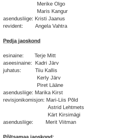
Merike Olgo
Maris Kangur
asendusliige: Kristi Jaanus
revident: Angela Vahtra
Pedja jaoskond
esinaine: Terje Mitt
aseesinaine: Kadri Järv
juhatus: Tiiu Kallis
Kerly Järv
Piret Lääne
asendusliige: Marika Kirst
revisjonikomisjon: Mari-Liis Põld
Astrid Lehtmets
Kärt Kirsimägi
asendusliige: Merit Viitman
Põltsamaa jaoskond: