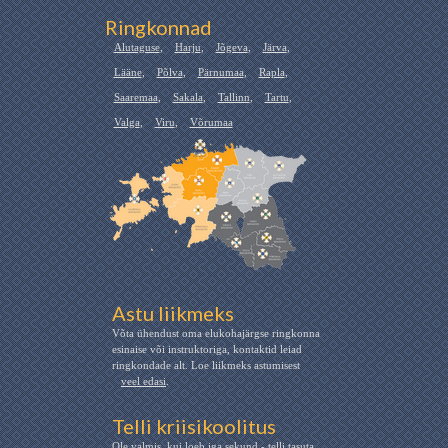
Ringkonnad
Alutaguse
,
Harju
,
Jõgeva
,
Järva
,
Lääne
,
Põlva
,
Pärnumaa
,
Rapla
,
Saaremaa
,
Sakala
,
Tallinn
,
Tartu
,
Valga
,
Viru
,
Võrumaa
Astu liikmeks
Võta ühendust oma elukohajärgse ringkonna
esinaise või instruktoriga, kontaktid leiad
ringkondade alt. Loe liikmeks astumisest
veel edasi
.
Telli kriisikoolitus
Ole valmis, kui loeb iga sekund - telli tasuta