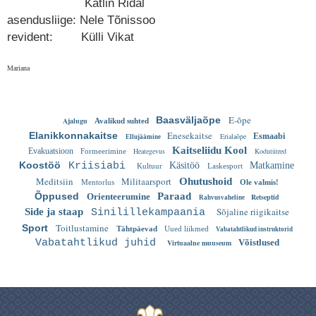
Kätlin Ridal
asendusliige: Nele Tõnissoo
revident: Külli Vikat
Mariana
E-õpe
Baasväljaõpe
Ajalugu
Avalikud suhted
Enesekaitse
Elanikkonnakaitse
Erialaõpe
Esmaabi
Ellujäämine
Kaitseliidu Kool
Evakuatsioon
Heategevus
Kodutütred
Formeerimine
Koostöö
Kriisiabi
Käsitöö
Matkamine
Kultuur
Laskesport
Meditsiin
Militaarsport
Ohutushoid
Mentorlus
Ole valmis!
Õppused
Paraad
Orienteerumine
Retseptid
Rahvusvaheline
Sõjaline riigikaitse
Side ja staap
Sinilillekampaania
Toitlustamine
Sport
Tähtpäevad
Uued liikmed
Vabatahtlikud instruktorid
Vabatahtlikud juhid
Võistlused
Virtuaalne muuseum