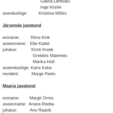
Galina Lehtsalu
Välb Katrin Luhamäe Kätlin Ridal
Inge Kiisler
asendusliige: Nele Tõnissoo revident:
asendusliige: Kristiina Miško
Külli Vikat Mariana
Naiskodukaitse
Jõgeva ringkond
Järvemäe jaoskond
esinaine: Riina Kink
aseesinaine: Ebe Kattel
juhatus: Kristi Kreek
Greteliis Mäemets
Marika Hütt
aseendusliige: Kaire Kaha
revident: Marge Peets
Maarja jaoskond
esinaine: Margit Orma
aseesinaine: Ariana Rooba
juhatus: Anu Raasik