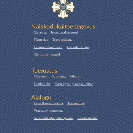
Naiskodukaitse tegevus
Väljaõpe
,
Tegevusvaldkonnad
,
Mentorlus
,
Tegevusplaan
,
Eelmised sündmused
,
Ole valmis! äpp
,
Ole valmis! laagrid
Tutvustus
Väärtused
,
Struktuur
,
Põhikiri
,
Sümboolika
,
Võsu õppe- ja puhkekeskus
Ajalugu
Enne II maailmasõda
,
Taasloomine
,
Virtuaalne muuseum
,
Naiskodukaitse juhid ajaloos
,
Aastaraamatud