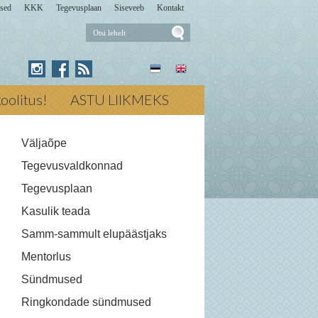
sed
KKK
Tegevusplaan
Siseveeb
Kontakt
Otsi
lehelt
Press for Otsi lehelt
ikoolitus!
ASTU LIIKMEKS
Väljaõpe
Tegevusvaldkonnad
Tegevusplaan
Kasulik teada
Samm-sammult elupäästjaks
Mentorlus
Sündmused
Ringkondade sündmused