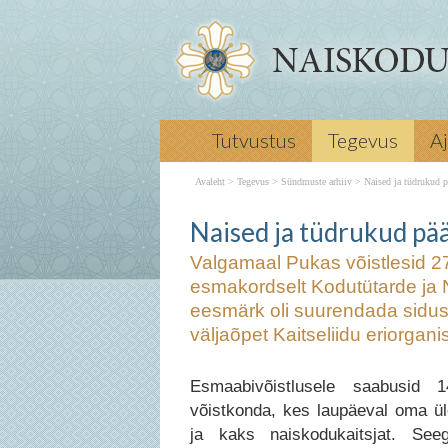
Valgamaal Pukas võistlesid 27. -29. a
Tutvustus
Tegevus
A
andmises esmakordselt Kodutütarde 
Naiskodukaitse ühismeeskonnad. Võ
Avaleht
>
Tegevus
>
Sündmuste arhiiv
>
Naised ja tüdrukud p
oli suurendada sidusust ja popularise
tüdrukud päästsid
esmaabialast väljaõpet Kaitseliidu
Naised ja tüdrukud pää
eriorganisatsioonides. mail 2012 ← 
Valgamaal Pukas võistlesid 27
Naiskodukaitsjad ja kodutütred võis
esmakordselt Kodutütarde ja
andmises Järgmine → Kiired jalad võ
eesmärk oli suurendada sidus
Naiskodukaitse Maijooksul
Naised ja
väljaõpet Kaitseliidu eriorgani
päästsid võidu elusid
Esmaabivõistlusele saabusid 
võistkonda, kes laupäeval oma ül
ja kaks naiskodukaitsjat. See