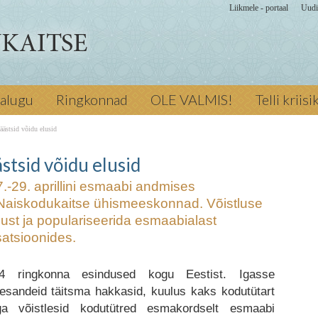
Liikmele - portaal
Uudi
prillini esmaabi
jalugu
Ringkonnad
OLE VALMIS!
Telli kriis
ja
istluse eesmärk
Naised ja
äästsid võidu elusid
erida
stsid võidu elusid
Eelmine
.-29. aprillini esmaabi andmises
tlevad esmaabi
 Naiskodukaitse ühismeeskonnad. Võistluse
idavad -
ust ja populariseerida esmaabialast
 tüdrukud
satsioonides.
14 ringkonna esindused kogu Eestist. Igasse
esandeid täitsma hakkasid, kuulus kaks kodutütart
ga võistlesid kodutütred esmakordselt esmaabi