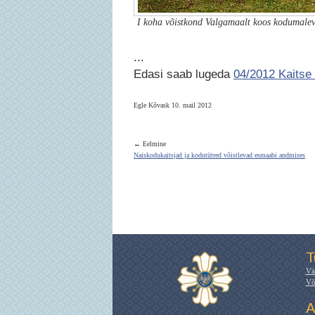
I koha võistkond Valgamaalt koos kodumalev
...
Edasi saab lugeda
04/2012 Kaitse 
Egle Kõvask 10. mail 2012
← Eelmine
Naiskodukaitsjad ja kodutütred võistlevad esmaabi andmises
T
Vä
Võ
A