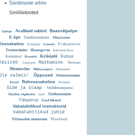
Sündmuste arhiiv
Sinililletooted
Avalikud suhted
Baasväljaõpe
Ajalugu
E-õpe
Elanikkonnakaitse
Ellujäämine
Evakuatsioon
Enesekaitse
Esmaabi
Erialaõpe
Heategevus
Formeerimine
Kaitseliidu Kool
Kriisiabi
Kultuur
Kodutütred
Koostöö
Käsitöö
Matkamine
Laskesport
Meditsiin
Mentorlus
Ohutushoid
Militaarsport
Õppused
Ole valmis!
Orienteerumine
Rahvusvaheline
Paraad
Retseptid
Side ja staap
Sinilillekampaania
Toitlustamine
Sport
Sõjaline riigikaitse
Tähtpäevad
Uued liikmed
Vabatahtlikud instruktorid
Vabatahtlikud juhid
Võistlused
Virtuaalne muuseum