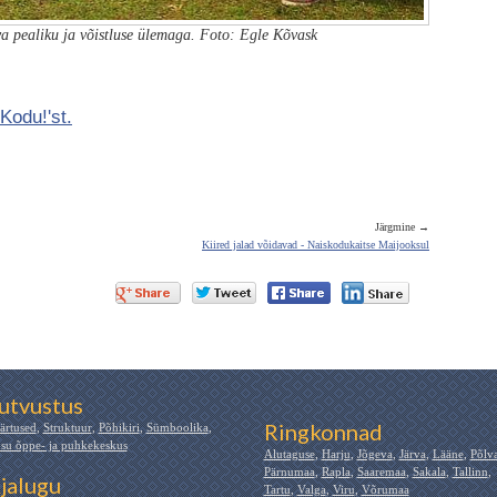
a pealiku ja võistluse ülemaga. Foto: Egle Kõvask
Kodu!'st.
Järgmine →
Kiired jalad võidavad - Naiskodukaitse Maijooksul
utvustus
Ringkonnad
ärtused
,
Struktuur
,
Põhikiri
,
Sümboolika
,
su õppe- ja puhkekeskus
Alutaguse
,
Harju
,
Jõgeva
,
Järva
,
Lääne
,
Põlv
Pärnumaa
,
Rapla
,
Saaremaa
,
Sakala
,
Tallinn
,
jalugu
Tartu
,
Valga
,
Viru
,
Võrumaa