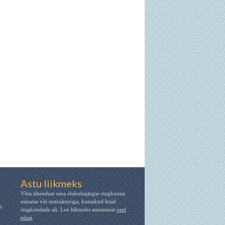
Astu liikmeks
Võta ühendust oma elukohajärgse ringkonna
esinaise või instruktoriga, kontaktid leiad
a
,
ringkondade alt. Loe liikmeks astumisest
veel
edasi
.