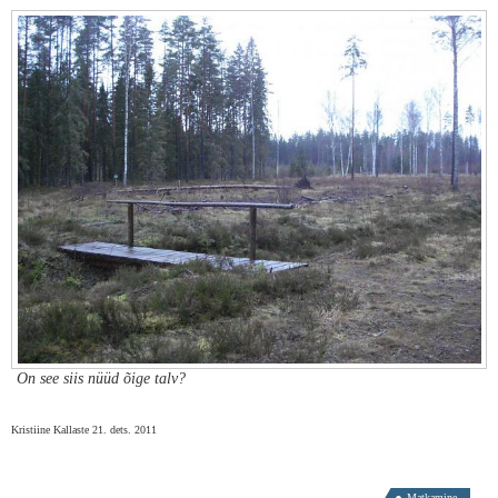
On see siis nüüd õige talv?
Kristiine Kallaste 21. dets. 2011
Matkamine