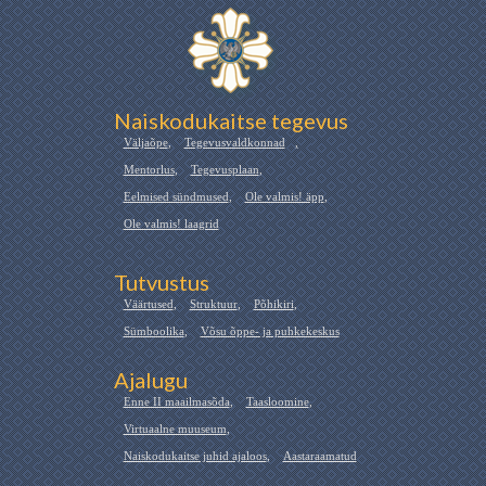
Naiskodukaitse tegevus
Väljaõpe
,
Tegevusvaldkonnad
,
Mentorlus
,
Tegevusplaan
,
Eelmised sündmused
,
Ole valmis! äpp
,
Ole valmis! laagrid
Tutvustus
Väärtused
,
Struktuur
,
Põhikiri
,
Sümboolika
,
Võsu õppe- ja puhkekeskus
Ajalugu
Enne II maailmasõda
,
Taasloomine
,
Virtuaalne muuseum
,
Naiskodukaitse juhid ajaloos
,
Aastaraamatud