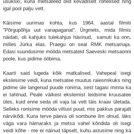
usukski, kuna metsateed olid kevadiselt rohelised ning
igal pool palju vett.
Käisime uurimas kohta, kus 1964. aastal filmiti
"Põrgupõhja uut vanapaganat". Ürgmets, mida filmis
näidati, oli kahjuks tulekahjus hävinud, samuti ka onn,
milles Jürka elas. Praegu on seal RMK metsamaja.
Edasi suundusime mööda metsateid Saeveski metsaonni
poole, kus pidime ööbima.
Kaarti said lugeda kõik matkalised. Vahepeal isegi
ekslesime veidi, kuna metsatee muutus raiesmikuks ning
pidime üle langenud puude ronima, sest tagasi minna ka
ei tahtnud. Peale väikest ekslemist leidsime kruusatee
üles, kuid enne seda oli vaja lai vett täis kraav ületada.
Selleks ronisime mööda viltust puud, mis pakkus parajalt
närvikõdi. Kuna terve päeva oli sombune ilm olnud, läks
väga vara hämaraks ja metsa vahel kõndida oli isegi
veidi kõhe - me ei näinud täpselt, kuhu astusime ning ka