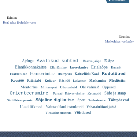
← Eelmine
Head tehes jõuludele vastu
Järgmine →
Meeleolukas vastlapäev
Avalikud suhted
E-õpe
Ajalugu
Baasväljaõpe
Elanikkonnakaitse
Erialaõpe
Enesekaitse
Esmaabi
Ellujäämine
Kodutütred
Formeerimine
Kaitseliidu Kool
Evakuatsioon
Heategevus
Kriisiabi
Meditsiin
Koostöö
Kultuur
Käsitöö
Laskesport
Matkamine
Mentorlus
Ole valmis!
Militaarsport
Õppused
Ohutushoid
Orienteerumine
Side ja staap
Rahvusvaheline
Retseptid
Paraad
Sõjaline riigikaitse
Tähtpäevad
Sinilillekampaania
Sport
Toitlustamine
Uued liikmed
Vabatahtlikud instruktorid
Vabatahtlikud juhid
Võistlused
Virtuaalne muuseum