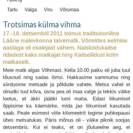
Tartu
Valga
Viru
Võrumaa
Trotsimas külma vihma
17.-18. detsembril 2011 toimus traditsiooniline
Lääne malevkonna talvematk. Võrreldes eelmise
aastaga oli osalejaid vähem, Naiskodukaitse
ridadest kaks matkajat ning Kaitseliidust kolm
matkaselli.
Meie matk algas Võhmast. Kella 10.00 paiku oli juba tuul
tõusnud ning sadas lörtsi. Hakkasime sammuma ning
siirdusime metsade ja põldude vahele. Metsa vahel ei
olnudki tuul kõva, üsna pea oli maa valge ja tekkis väike
lootus, et äkki jääbki lumi maha. Edasi liikumisel
õppisime ka käemärke, mida jao liikumisel kasutada
saab. Peale esimest viite kilomeetrit tegime puhkepausi
ühes metsatukas. Päris mõnus oli - väike piknik soojas
detsembris. Kui ei teaks, et on jõulueelne aeg, ei