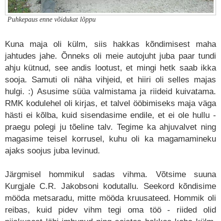
Puhkepaus enne võidukat lõppu
Kuna maja oli külm, siis hakkas kõndimisest maha
jahtudes jahe. Õnneks oli meie autojuht juba paar tundi
ahju kütnud, see andis lootust, et mingi hetk saab ikka
sooja. Samuti oli näha vihjeid, et hiiri oli selles majas
hulgi. :) Asusime süüa valmistama ja riideid kuivatama.
RMK kodulehel oli kirjas, et talvel ööbimiseks maja väga
hästi ei kõlba, kuid sisendasime endile, et ei ole hullu -
praegu polegi ju tõeline talv. Tegime ka ahjuvalvet ning
magasime teisel korrusel, kuhu oli ka magamamineku
ajaks soojus juba levinud.
Järgmisel hommikul sadas vihma. Võtsime suuna
Kurgjale C.R. Jakobsoni kodutallu. Seekord kõndisime
mööda metsaradu, mitte mööda kruusateed. Hommik oli
reibas, kuid pidev vihm tegi oma töö - riided olid