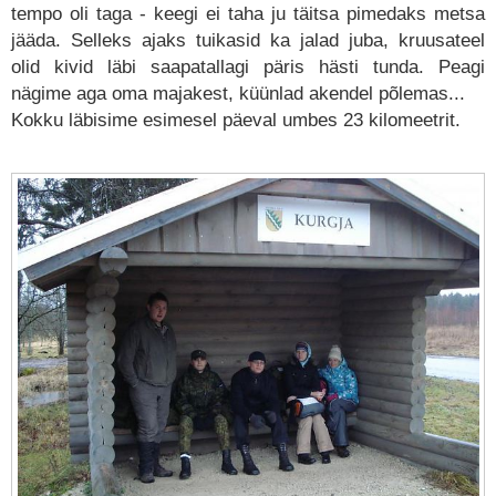
tempo oli taga - keegi ei taha ju täitsa pimedaks metsa
jääda. Selleks ajaks tuikasid ka jalad juba, kruusateel
olid kivid läbi saapatallagi päris hästi tunda. Peagi
nägime aga oma majakest, küünlad akendel põlemas...
Kokku läbisime esimesel päeval umbes 23 kilomeetrit.