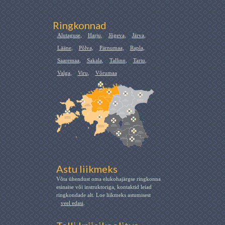
Ringkonnad
Alutaguse
,
Harju
,
Jõgeva
,
Järva
,
Lääne
,
Põlva
,
Pärnumaa
,
Rapla
,
Saaremaa
,
Sakala
,
Tallinn
,
Tartu
,
Valga
,
Viru
,
Võrumaa
Astu liikmeks
Võta ühendust oma elukohajärgse ringkonna
esinaise või instruktoriga, kontaktid leiad
ringkondade alt. Loe liikmeks astumisest
veel edasi
.