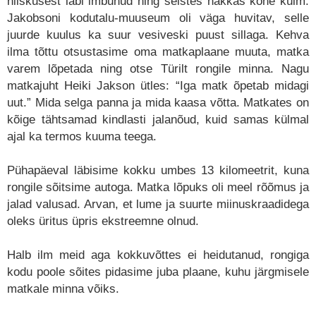
niiskusest läbi imbunud ning seistes hakkas kohe külm.
Jakobsoni kodutalu-muuseum oli väga huvitav, selle
juurde kuulus ka suur vesiveski puust sillaga. Kehva
ilma tõttu otsustasime oma matkaplaane muuta, matka
varem lõpetada ning otse Türilt rongile minna. Nagu
matkajuht Heiki Jakson ütles: “Iga matk õpetab midagi
uut.” Mida selga panna ja mida kaasa võtta. Matkates on
kõige tähtsamad kindlasti jalanõud, kuid samas külmal
ajal ka termos kuuma teega.
Pühapäeval läbisime kokku umbes 13 kilomeetrit, kuna
rongile sõitsime autoga. Matka lõpuks oli meel rõõmus ja
jalad valusad. Arvan, et lume ja suurte miinuskraadidega
oleks üritus üpris ekstreemne olnud.
Halb ilm meid aga kokkuvõttes ei heidutanud, rongiga
kodu poole sõites pidasime juba plaane, kuhu järgmisele
matkale minna võiks.