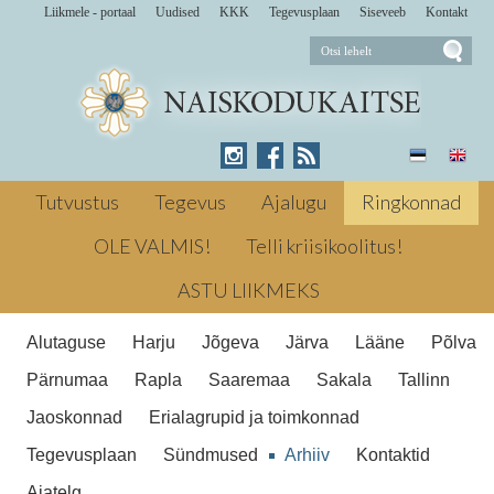
Liikmele - portaal
Uudised
KKK
Tegevusplaan
Siseveeb
Kontakt
17. -18. detsembril 2011 toimus
traditsiooniline Lääne malevkonna
Tutvustus
Tegevus
Ajalugu
Ringkonnad
talvematk. Võrreldes eelmise aastaga oli
osalejaid vähem, Naiskodukaitse ridadest
OLE VALMIS!
Telli kriisikoolitus!
Trotsimas külma vihma
kaks matkajat ning Kaitseliidust kolm
ASTU LIIKMEKS
matkaselli. 2011 Matkamine ← Eelmine
Head tehes jõuludele vastu Järgmine →
Alutaguse
Harju
Jõgeva
Järva
Lääne
Põlva
Meeleolukas vastlapäev
Trotsimas külma
vihma
Lääne malevkonna talvematk
Pärnumaa
Rapla
Saaremaa
Sakala
Tallinn
Jaoskonnad
Erialagrupid ja toimkonnad
Tegevusplaan
Sündmused
Arhiiv
Kontaktid
Ajatelg